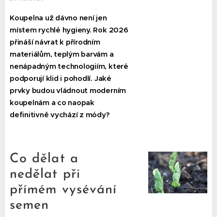
Koupelna už dávno není jen
místem rychlé hygieny. Rok 2026
přináší návrat k přírodním
materiálům, teplým barvám a
nenápadným technologiím, které
podporují klid i pohodlí. Jaké
prvky budou vládnout moderním
koupelnám a co naopak
definitivně vychází z módy?
Co dělat a
nedělat při
přímém vysévání
semen