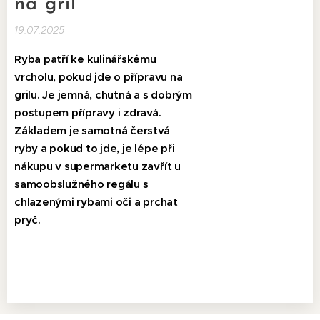
na gril
19.07.2025
Ryba pat
ří ke kulinářskému
vrcholu, pokud jde o přípravu na
grilu. Je jemná, chutná a s dobrým
postupem přípravy i zdravá.
Základem je samotná čerstvá
ryby a pokud to jde, je lépe při
nákupu v supermarketu zavřít u
samoobslužného regálu s
chlazenými rybami oči a prchat
pryč.