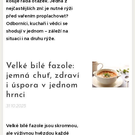
koluje řada otázek. Jedna z
nejčastějších zní: je nutné rýži
před vařením proplachovat?
Odborníci, kuchaři i vědci se
shodují v jednom – záleží na
situaci i na druhu rýže.
Velké bílé fazole:
jemná chuť, zdraví
i úspora v jednom
hrnci
31.10.2025
Velké bílé fazole jsou skromnou,
ale výživnou hvězdou každé