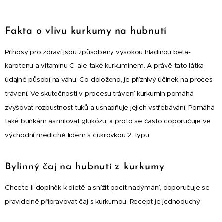
Fakta o vlivu kurkumy na hubnutí
Přínosy pro zdraví jsou způsobeny vysokou hladinou beta-
karotenu a vitaminu C, ale také kurkuminem. A právě tato látka
údajně působí na váhu. Co doloženo, je příznivý účinek na proces
trávení. Ve skutečnosti v procesu trávení kurkumin pomáhá
zvyšovat rozpustnost tuků a usnadňuje jejich vstřebávání. Pomáhá
také buňkám asimilovat glukózu, a proto se často doporučuje ve
východní medicíně lidem s cukrovkou 2. typu.
Bylinný čaj na hubnutí z kurkumy
Chcete-li doplněk k dietě a snížit pocit nadýmání, doporučuje se
pravidelně připravovat čaj s kurkumou. Recept je jednoduchý: