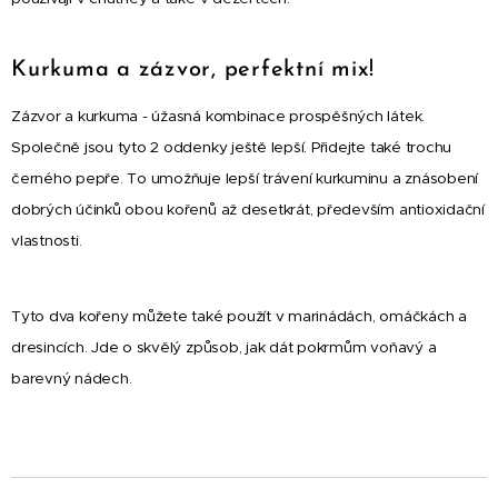
Kurkuma a zázvor, perfektní mix!
Zázvor a kurkuma - úžasná kombinace prospěšných látek.
Společně jsou tyto 2 oddenky ještě lepší. Přidejte také trochu
černého pepře. To umožňuje lepší trávení kurkuminu a znásobení
dobrých účinků obou kořenů až desetkrát, především antioxidační
vlastnosti.
Tyto dva kořeny můžete také použít v marinádách, omáčkách a
dresincích. Jde o skvělý způsob, jak dát pokrmům voňavý a
barevný nádech.