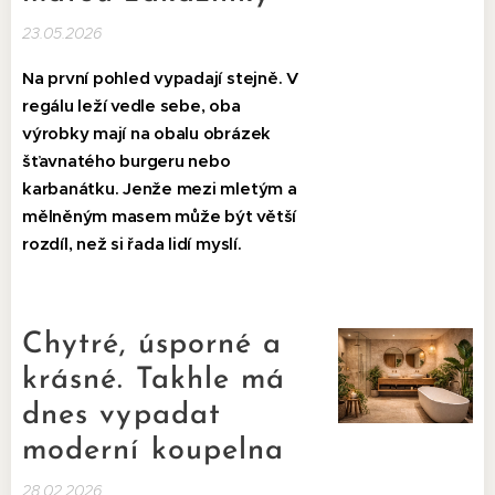
23.05.2026
Na první pohled vypadají stejně. V
regálu leží vedle sebe, oba
výrobky mají na obalu obrázek
šťavnatého burgeru nebo
karbanátku. Jenže mezi mletým a
mělněným masem může být větší
rozdíl, než si řada lidí myslí.
Chytré, úsporné a
krásné. Takhle má
dnes vypadat
moderní koupelna
28.02.2026