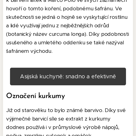
k barvení látek a Marco Polo ve svých záznamech
hovoří o tomto koření, podobnému šafránu. Ve
skutečnosti se jedná o hojně se vyskytující rostlinu
a lidé využívají jednu z nejběžnějších odrůd
(botanický název curcuma longa). Díky podobnosti
usušeného a umletého oddenku se také nazýval
šafránem východu.
Asijská kuchyně: snadno a efektivně
Označení kurkumy
Již od starověku to bylo známé barvivo. Díky své
výjimečné barvicí síle se extrakt z kurkumy
dodnes používá i v průmyslové výrobě nápojů,
pečiva, zmrzliny, sušenek a omáček.