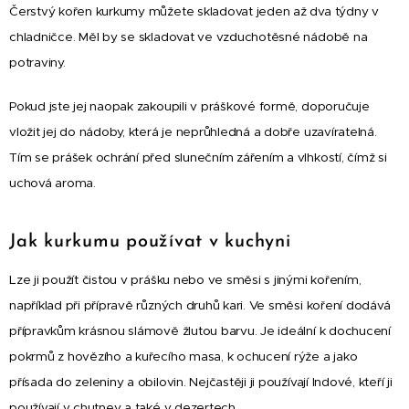
Čerstvý kořen kurkumy můžete skladovat jeden až dva týdny v
chladničce. Měl by se skladovat ve vzduchotěsné nádobě na
potraviny.
Pokud jste jej naopak zakoupili v práškové formě, doporučuje
vložit jej do nádoby, která je neprůhledná a dobře uzavíratelná.
Tím se prášek ochrání před slunečním zářením a vlhkostí, čímž si
uchová aroma.
Jak kurkumu používat v kuchyni
Lze ji použít čistou v prášku nebo ve směsi s jinými kořením,
například při přípravě různých druhů kari. Ve směsi koření dodává
přípravkům krásnou slámově žlutou barvu. Je ideální k dochucení
pokrmů z hovězího a kuřecího masa, k ochucení rýže a jako
přísada do zeleniny a obilovin. Nejčastěji ji používají Indové, kteří ji
používají v chutney a také v dezertech.