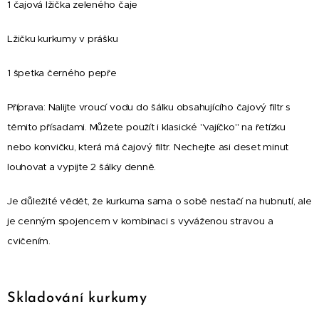
1 čajová lžička zeleného čaje
Lžičku kurkumy v prášku
1 špetka černého pepře
Příprava: Nalijte vroucí vodu do šálku obsahujícího čajový filtr s
těmito přísadami. Můžete použít i klasické "vajíčko" na řetízku
nebo konvičku, která má čajový filtr. Nechejte asi deset minut
louhovat a vypijte 2 šálky denně.
Je důležité vědět, že kurkuma sama o sobě nestačí na hubnutí, ale
je cenným spojencem v kombinaci s vyváženou stravou a
cvičením.
Skladování kurkumy