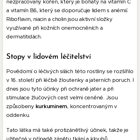
nezpracovaný kořen, který je bohatý na vitamín C
a vitamín B6, který se doporučuje lidem s anémií.
Riboflavin, niacin a cholin jsou aktivní složky
využívané při kožních onemocněních a
dermatitidách.
Stopy v lidovém léčitelství
Povědomí o léčivých silách této rostliny se rozšířilo
v 16. století při léčbě žloutenky a jaterních poruch. I
dnes jsou tyto účinky při ochraně jater a při
stimulace žlučových cest velmi ceněné. Jsou
způsobeny
kurkuminem
, koncentrovaným v
oddenku.
Tato látka má také protizánětlivý účinek, takže je
užitečná v případě zánětu tkání a kloubů.