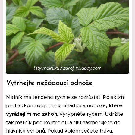
listy maliníku / zdroj: pixabay.com
Vytrhejte nežádoucí odnože
Maliník má tendenci rychle se rozrůstat. Po sklizni
proto zkontrolujte i okolí řádku a
odnože, které
vyrážejí mimo záhon
, vyrýpněte rýčem. Udržíte
tak maliník pod kontrolou a sílu nasměrujete do
hlavních výhonů. Pokud kolem sečete trávu,