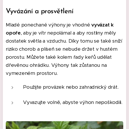
Vyvázání a prosvětlení
Mladé ponechané výhony je vhodné
vyvázat k
opoře
, aby je vítr nepolámal a aby rostliny měly
dostatek světla a vzduchu. Díky tomu se také sníží
riziko chorob a plíseň se nebude držet v hustém
porostu. Můžete také kolem řady keřů udělat
dřevěnou ohrádku. Výhony tak zůstanou na
vymezeném prostoru.
Použijte provázek nebo zahradnický drát.
Vyvazujte volně, abyste výhon nepoškodili.