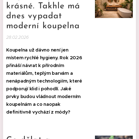
krásné. Takhle má
dnes vypadat
moderní koupelna
28.02.2026
Koupelna už dávno není jen
místem rychlé hygieny. Rok 2026
přináší návrat k přírodním
materiálům, teplým barvám a
nenápadným technologiím, které
podporují klid i pohodlí. Jaké
prvky budou vládnout moderním
koupelnám a co naopak
definitivně vychází z módy?