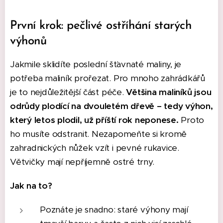
První krok: pečlivé ostříhání starých
výhonů
Jakmile sklidíte poslední šťavnaté maliny, je
potřeba maliník prořezat. Pro mnoho zahrádkářů
je to nejdůležitější část péče.
Většina maliníků jsou
odrůdy plodící na dvouletém dřevě – tedy výhon,
který letos plodil, už příští rok neponese.
Proto
ho musíte odstranit. Nezapomeňte si kromě
zahradnických nůžek vzít i pevné rukavice.
Větvičky mají nepříjemně ostré trny.
Jak na to?
Poznáte je snadno: staré výhony mají