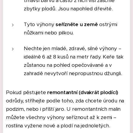
tmavší barvu a často z nich visí zaschlé
zbytky plodů. Jsou napohled dřevité.
Tyto výhony
seřízněte u země
ostrými
nůžkami nebo pilkou.
Nechte jen mladé, zdravé, silné výhony –
ideálně 6 až 8 kusů na metr řady. Keře tak
zůstanou na pohled opečovávané a v
zahradě nevytvoří nepropustnou džungli.
Pokud pěstujete
remontantní (dvakrát plodící)
odrůdy, stříhejte podle toho, zda chcete úrodu na
podzim, nebo i příští jaro. U remontantních malin
můžete všechny výhony seříznout až k zemi –
rostlina vyžene nové a plodí na jednoletých.