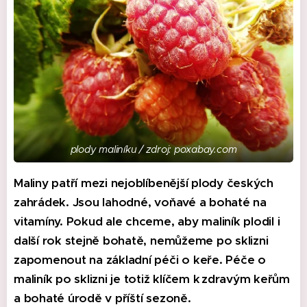
plody maliníku / zdroj: poxabay.com
Maliny patří mezi nejoblíbenější plody českých
zahrádek. Jsou lahodné, voňavé a bohaté na
vitamíny. Pokud ale chceme, aby maliník plodil i
další rok stejně bohatě, nemůžeme po sklizni
zapomenout na základní péči o keře. Péče o
maliník po sklizni je totiž klíčem k zdravým keřům
a bohaté úrodě v příští sezoně.