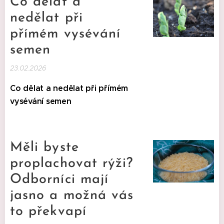
Co dělat a
nedělat při
přímém vysévání
semen
23.02.2026
Co dělat a nedělat při přímém
vysévání semen
Měli byste
proplachovat rýži?
Odborníci mají
jasno a možná vás
to překvapí