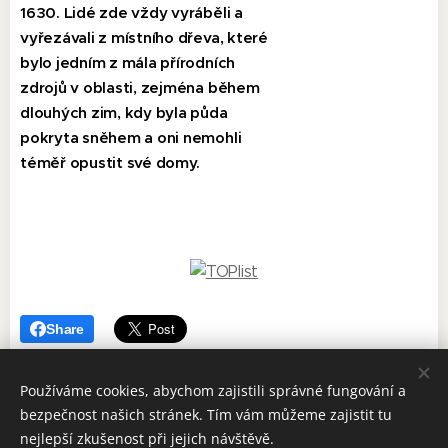
1630. Lidé zde vždy vyráběli a
vyřezávali z místního dřeva, které
bylo jedním z mála přírodních
zdrojů v oblasti, zejména během
dlouhých zim, kdy byla půda
pokryta sněhem a oni nemohli
téměř opustit své domy.
Share
Používáme cookies, abychom zajistili správné fungování a
bezpečnost našich stránek. Tím vám můžeme zajistit tu
nejlepší zkušenost při jejich návštěvě.