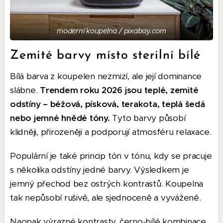
moderní koupelna / pixabay.com
Zemité barvy místo sterilní bílé
Bílá barva z koupelen nezmizí, ale její dominance
slábne.
Trendem roku 2026 jsou teplé, zemité
odstíny – béžová, písková, terakota, teplá šedá
nebo jemné hnědé tóny.
Tyto barvy působí
klidněji, přirozeněji a podporují atmosféru relaxace.
Populární je také princip tón v tónu, kdy se pracuje
s několika odstíny jedné barvy. Výsledkem je
jemný přechod bez ostrých kontrastů. Koupelna
tak nepůsobí rušivě, ale sjednoceně a vyváženě.
Naopak výrazné kontrasty, černo-bílé kombinace