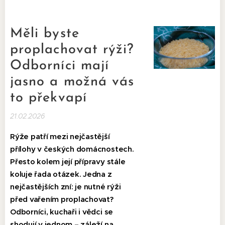
Měli byste
proplachovat rýži?
Odborníci mají
jasno a možná vás
to překvapí
21.02.2026
Rýže patří mezi nejčastější
přílohy v českých domácnostech.
Přesto kolem její přípravy stále
koluje řada otázek. Jedna z
nejčastějších zní: je nutné rýži
před vařením proplachovat?
Odborníci, kuchaři i vědci se
shodují v jednom – záleží na