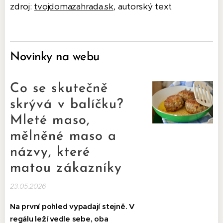
zdroj:
tvojdomazahrada.sk
, autorský text
Novinky na webu
Co se skutečně
skrývá v balíčku?
Mleté maso,
mělněné maso a
názvy, které
matou zákazníky
23.05.2026
Na první pohled vypadají stejně. V
regálu leží vedle sebe, oba