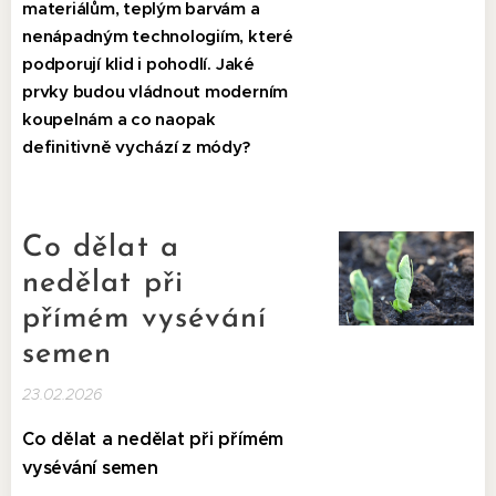
materiálům, teplým barvám a
nenápadným technologiím, které
podporují klid i pohodlí. Jaké
prvky budou vládnout moderním
koupelnám a co naopak
definitivně vychází z módy?
Co dělat a
nedělat při
přímém vysévání
semen
23.02.2026
Co dělat a nedělat při přímém
vysévání semen