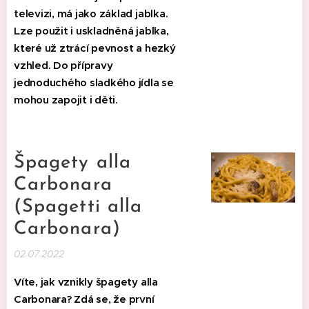
televizi, má jako základ jablka.
Lze použit i uskladněná jablka,
které už ztrácí pevnost a hezký
vzhled. Do přípravy
jednoduchého sladkého jídla se
mohou zapojit i děti.
Špagety alla
Carbonara
(Spagetti alla
Carbonara)
02.07.2022
Víte, jak vznikly špagety alla
Carbonara? Zdá se, že první