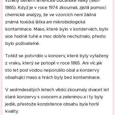
vznikly během americké občanské války (1861-
1865). Když je v roce 1974 zkoumali, zjistili pomocí
chemické analýzy, že ve vzorcích není žádná
známá toxická látka ani mikrobiologická
kontaminace. Maso, které bylo v konzervách, bylo
sice hodně tuhé a moc dobře nechutnalo, přesto
bylo poživatelné.
Totéž se potvrdilo u konzerv, které byly vytaženy
z vraku, který se potopil v roce 1865. Ani víc jak
sto let pod vodou neporušilo obal a konzervy
obsahující maso a hrách byly bez kontaminace.
V sedmdesátých letech vědci zkoumaly dvacet let
staré konzervy s ovocem a zeleninou a i ty byly
jedlé, přestože konzistence obsahu byla horší
kvality.