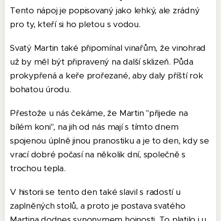
Tento nápoj je popisovaný jako lehký, ale zrádný
pro ty, kteří si ho pletou s vodou.
Svatý Martin také připomínal vinařům, že vinohrad
už by měl být připravený na další sklizeň. Půda
prokypřená a keře prořezané, aby daly příští rok
bohatou úrodu.
Přestože u nás čekáme, že Martin "přijede na
bílém koni", na jih od nás mají s tímto dnem
spojenou úplně jinou pranostiku a je to den, kdy se
vrací dobré počasí na několik dní, společně s
trochou tepla.
V historii se tento den také slavil s radostí u
zaplněných stolů, a proto je postava svatého
Martina dodnes synonymem hojnosti. To platilo i u