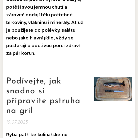
potěší svou jemnou chutí a
zároveň dodají tělu potřebné
bílkoviny, vlákninu i minerály. Ať už
je použijete do polévky, salátu
nebo jako hlavní jídlo, vždy se
postarají o poctivou porci zdraví
za pár korun.
Podívejte, jak
snadno si
připravíte pstruha
na gril
19.07.2025
Ryba pat
ří ke kulinářskému