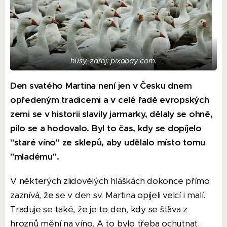
husy, zdroj: pixabay com.
Den svatého Martina není jen v Česku dnem
opředeným tradicemi a v celé řadě evropských
zemi se v historii slavily jarmarky, dělaly se ohně,
pilo se a hodovalo. Byl to čas, kdy se dopíjelo
"staré víno" ze sklepů, aby udělalo místo tomu
"mladému".
V některých zlidovělých hláškách dokonce přímo
zaznívá, že se v den sv. Martina opíjeli velcí i malí.
Traduje se také, že je to den, kdy se šťáva z
hroznů mění na víno. A to bylo třeba ochutnat.