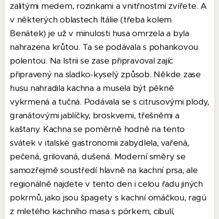
zalitými medem, rozinkami a vnitřnostmi zvířete. A
v některých oblastech Itálie (třeba kolem
Benátek) je už v minulosti husa omrzela a byla
nahrazena krůtou. Ta se podávala s pohankovou
polentou. Na Istrii se zase připravoval zajíc
připravený na sladko-kyselý způsob. Někde zase
husu nahradila kachna a musela být pěkně
vykrmená a tučná. Podávala se s citrusovými plody,
granátovými jablíčky, broskvemi, třešněmi a
kaštany. Kachna se poměrně hodně na tento
svátek v italské gastronomii zabydlela, vařená,
pečená, grilovaná, dušená. Moderní směry se
samozřejmě soustředí hlavně na kachní prsa, ale
regionálně najdete v tento den i celou řadu jiných
pokrmů, jako jsou špagety s kachní omáčkou, ragú
z mletého kachního masa s pórkem, cibulí,