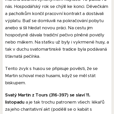
nás. Hospodářský rok se chýlil ke konci. Děvečkám
a pacholkům končil pracovní kontrakt a dostávali
výplatu. Buď se domluvili na pokračování pobytu
anebo si šli hledat novou práci. Na cestu jim
hospodyně dávala tradiční pečivo plněné povidly
nebo mákem. Na statku už byly i vykrmené husy, a
tak v duchu svatomartinské tradice byla podávaná
šťavnatá pečínka.
Tento zvyk s husou se připisuje pověsti, že se
Martin schoval mezi husami, když se měl stát
biskupem.
Svatý Martin z Tours (316-397) se slaví 11.
listopadu
a je tak trochu patronem všech: lékařů
za jeho charitativní akt (podělil se o kabát s