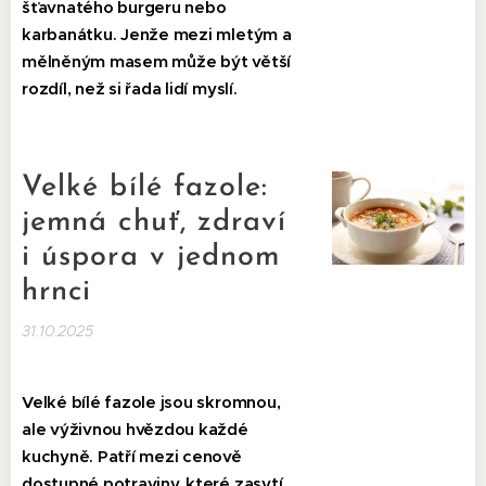
šťavnatého burgeru nebo
karbanátku. Jenže mezi mletým a
mělněným masem může být větší
rozdíl, než si řada lidí myslí.
Velké bílé fazole:
jemná chuť, zdraví
i úspora v jednom
hrnci
31.10.2025
Velké bílé fazole jsou skromnou,
ale výživnou hvězdou každé
kuchyně. Patří mezi cenově
dostupné potraviny, které zasytí,