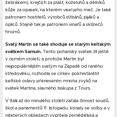
žebrákem), krejčích za plášť, koželuhů a dělníků
kůže za opasek, na kterém visel jeho meč. Je také
patronem hostitelů, výrobců džbánů, pijáků a
opilců. Stejně tak je patronem vinařů a sklízečů
hroznů.
Svatý Martin se také shoduje se starým keltským
svátkem Samuin.
Tento pohanský svátek žil ještě
v osmém století, a protože Martin byl
nejpopulárnějším svatým na Západě od raného
středověku, rozhodla se církev pokřesťanštit
keltské oslavy přenesením mnoha zvyků na
svátek Martina, slavného biskupa z Tours.
V Itálii až do minulého století začala činnost soudů,
škol a parlamentů 11. listopadu; konaly se volby a v
některých oblastech vypršela zemědělská a