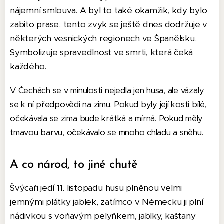
nájemní smlouva. A byl to také okamžik, kdy bylo
zabito prase. tento zvyk se ještě dnes dodržuje v
některých vesnických regionech ve Španělsku.
Symbolizuje spravedlnost ve smrti, která čeká
každého.
V Čechách se v minulosti nejedla jen husa, ale vázaly
se k ní předpovědi na zimu. Pokud byly její kosti bílé,
očekávala se zima bude krátká a mírná. Pokud měly
tmavou barvu, očekávalo se mnoho chladu a sněhu.
A co národ, to jiné chutě
Švýcaři jedí 11. listopadu husu plněnou velmi
jemnými plátky jablek, zatímco v Německu ji plní
nádivkou s voňavým pelyňkem, jablky, kaštany