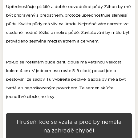
Upřednostňuje písčité a dobře odvodněné půdy. Záhon by měl
být připravený s předstihem, protože upřednostňuje slehlejší
půdu. Kvalita půdy má vliv na úrodu. Nejméně vám naroste ve
studené, hodně těžké a mokré půdě. Zavlažování by mělo být
prováděno zejména mezi květnem a červnem.
Pokud se rostlinám bude dařit, cibule má většinou velikost
kolem 4 cm. V jednom trsu roste 5-9 cibulí, pokud jde o
pěstování ze sadby. Tu vybírejte pečlivě. Sadba by měla být
tvrdá a s nepoškozeným povrchem. Ze semen sklízíte
jednotlivé cibule, ne trsy.
Hrušeň: kde se vzala a proč by neměla
na zahradě chybět