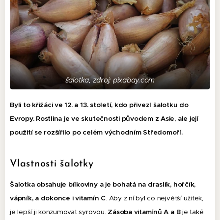
šalotka, zdroj: pixabay.com
Byli to křižáci ve 12. a 13. století, kdo přivezl šalotku do
Evropy.
Rostlina je ve skutečnosti původem z Asie, ale její
použití se rozšířilo po celém východním Středomoří.
Vlastnosti šalotky
Šalotka obsahuje bílkoviny a je bohatá na draslík, hořčík,
vápník, a dokonce i vitamín C
. Aby z ní byl co největší užitek,
je lepší ji konzumovat syrovou.
Zásoba vitamínů A a
B
je také