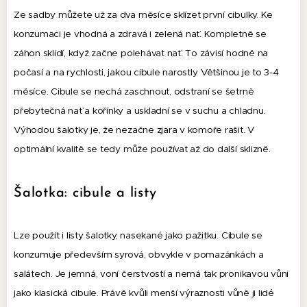
Ze sadby můžete už za dva měsíce sklízet první cibulky. Ke
konzumaci je vhodná a zdravá i zelená nať. Kompletně se
záhon sklidí, když začne polehávat nať. To závisí hodně na
počasí a na rychlosti, jakou cibule narostly. Většinou je to 3-4
měsíce. Cibule se nechá zaschnout, odstraní se šetrně
přebytečná nať a kořínky a uskladní se v suchu a chladnu.
Výhodou šalotky je, že nezačne zjara v komoře rašit. V
optimální kvalitě se tedy může používat až do další sklizně.
Šalotka: cibule a listy
Lze použít i listy šalotky, nasekané jako pažitku. Cibule se
konzumuje především syrová, obvykle v pomazánkách a
salátech. Je jemná, voní čerstvostí a nemá tak pronikavou vůni
jako klasická cibule. Právě kvůli menší výraznosti vůně ji lidé