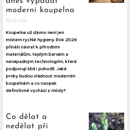
dnes vypadat
moderní koupelna
28.02.2026
Koupelna už dávno není jen
místem rychlé hygieny. Rok 2026
přináší návrat k přírodním
materiálům, teplým barvám a
nenápadným technologiím, které
podporují klid i pohodlí. Jaké
prvky budou vládnout moderním
koupelnám a co naopak
definitivně vychází z módy?
Co dělat a
nedělat při