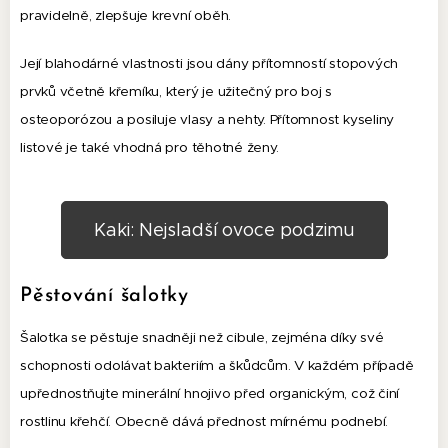
pravidelně, zlepšuje krevní oběh.
Její blahodárné vlastnosti jsou dány přítomností stopových
prvků včetně křemíku, který je užitečný pro boj s
osteoporózou a posiluje vlasy a nehty. Přítomnost kyseliny
listové je také vhodná pro těhotné ženy.
Kaki: Nejsladší ovoce podzimu
Pěstování šalotky
Šalotka se pěstuje snadněji než cibule, zejména díky své
schopnosti odolávat bakteriím a škůdcům. V každém případě
upřednostňujte minerální hnojivo před organickým, což činí
rostlinu křehčí. Obecně dává přednost mírnému podnebí.