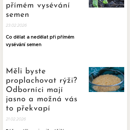
přímém vysévání
semen
23.02.2026
Co dělat a nedělat při přímém
vysévání semen
Měli byste
proplachovat rýži?
Odborníci mají
jasno a možná vás
to překvapí
21.02.2026