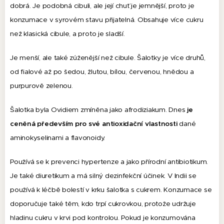
dobrá. Je podobná cibuli, ale její chuť je jemnější, proto je
konzumace v syrovém stavu přijatelná. Obsahuje více cukru
než klasická cibule, a proto je sladší.
Je menší, ale také zúženější než cibule. Šalotky je více druhů,
od fialové až po šedou, žlutou, bílou, červenou, hnědou a
purpurově zelenou.
Šalotka byla Ovidiem zmíněna jako afrodiziakum. Dnes
je
ceněná především pro své antioxidační vlastnosti
dané
aminokyselinami a flavonoidy.
Používá se k prevenci hypertenze a jako přírodní antibiotikum.
Je také diuretikum a má silný dezinfekční účinek. V Indii se
používá k léčbě bolestí v krku šalotka s cukrem. Konzumace se
doporučuje také těm, kdo trpí cukrovkou, protože udržuje
hladinu cukru v krvi pod kontrolou. Pokud je konzumována