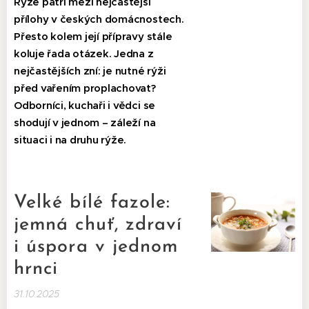
Rýže patří mezi nejčastější
přílohy v českých domácnostech.
Přesto kolem její přípravy stále
koluje řada otázek. Jedna z
nejčastějších zní: je nutné rýži
před vařením proplachovat?
Odborníci, kuchaři i vědci se
shodují v jednom – záleží na
situaci i na druhu rýže.
Velké bílé fazole:
jemná chuť, zdraví
i úspora v jednom
hrnci
31.10.2025