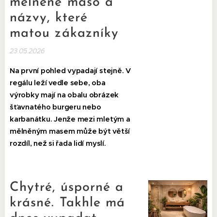
mělněné maso a
názvy, které
matou zákazníky
23.05.2026
Na první pohled vypadají stejně. V
regálu leží vedle sebe, oba
výrobky mají na obalu obrázek
šťavnatého burgeru nebo
karbanátku. Jenže mezi mletým a
mělněným masem může být větší
rozdíl, než si řada lidí myslí.
Chytré, úsporné a
krásné. Takhle má