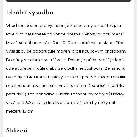
Ideální výsadba
Vhodnou dobou pro výsadbu je konec zimy a začátek jara.
Pokud to nestihnete do konce března, výnosy budou menší.
Mrazů se bát nemusíte. Do -10°C se sadbě nic nestane. Před
výsadbou se doporučuje moření proti houbovým chorobám.
Do půdy se cibule zastrčí ze ¾. Pokud je půda tvrdší, je lepší
udělat předem důlek, aby se cibulka nepoškodila. Ze záhonu
by měly zůstat koukat špičky. Je třeba pečlivě každou cibulku
prohlédnout a zasadit správným směrem (podpučí s kořínky
patří dolů). Pro pohodlnou údržbu záhonu by měly být řádky
vzdálené 30 cm a jednotlivé cibule v řádku by měly mít
mezeru 15 cm.
Sklizeň