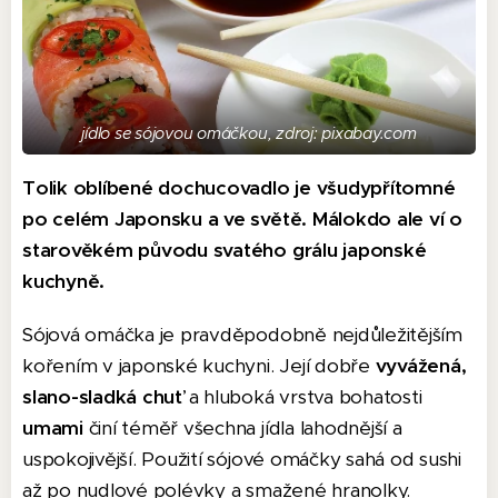
jídlo se sójovou omáčkou, zdroj: pixabay.com
Tolik oblíbené dochucovadlo je všudypřítomné
po celém Japonsku a ve světě. Málokdo ale ví o
starověkém původu svatého grálu japonské
kuchyně.
Sójová omáčka je pravděpodobně nejdůležitějším
kořením v japonské kuchyni. Její dobře
vyvážená,
slano-sladká chuť
a hluboká vrstva bohatosti
umami
činí téměř všechna jídla lahodnější a
uspokojivější. Použití sójové omáčky sahá od sushi
až po nudlové polévky a smažené hranolky.