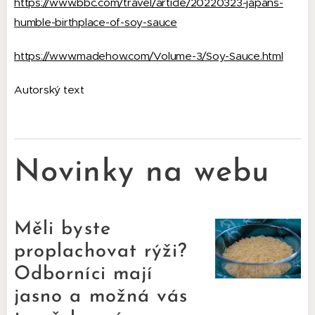
https://www.bbc.com/travel/article/20220323-japans-
humble-birthplace-of-soy-sauce
https://www.madehow.com/Volume-3/Soy-Sauce.html
Autorský text
Novinky na webu
Měli byste
proplachovat rýži?
Odborníci mají
jasno a možná vás