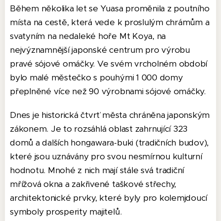
Během několika let se Yuasa proměnila z poutního
místa na cestě, která vede k proslulým chrámům a
svatyním na nedaleké hoře Mt Koya, na
nejvýznamnější japonské centrum pro výrobu
pravé sójové omáčky. Ve svém vrcholném období
bylo malé městečko s pouhými 1 000 domy
přeplněné více než 90 výrobnami sójové omáčky.
Dnes je historická čtvrť města chráněna japonským
zákonem. Je to rozsáhlá oblast zahrnující 323
domů a dalších hongawara-buki (tradičních budov),
které jsou uznávány pro svou nesmírnou kulturní
hodnotu. Mnohé z nich mají stále svá tradiční
mřížová okna a zakřivené taškové střechy,
architektonické prvky, které byly pro kolemjdoucí
symboly prosperity majitelů.