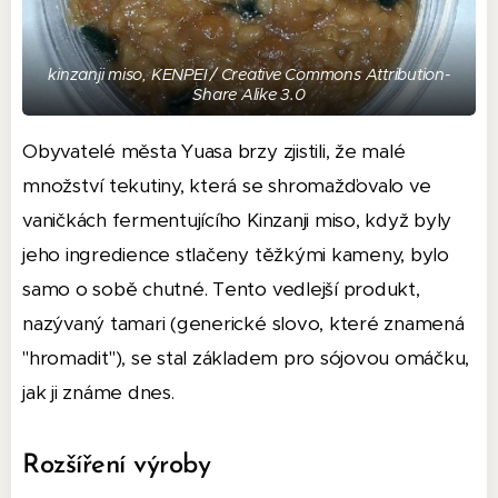
kinzanji miso, KENPEI / Creative Commons Attribution-
Share Alike 3.0
Obyvatelé města Yuasa brzy zjistili, že malé
množství tekutiny, která se shromažďovalo ve
vaničkách fermentujícího Kinzanji miso, když byly
jeho ingredience stlačeny těžkými kameny, bylo
samo o sobě chutné. Tento vedlejší produkt,
nazývaný tamari (generické slovo, které znamená
"hromadit"), se stal základem pro sójovou omáčku,
jak ji známe dnes.
Rozšíření výroby