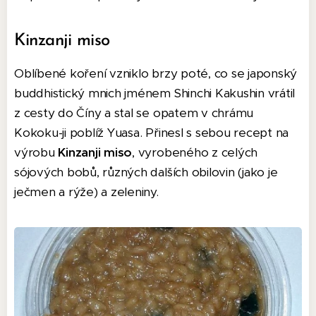
Kinzanji miso
Oblíbené koření vzniklo brzy poté, co se japonský
buddhistický mnich jménem Shinchi Kakushin vrátil
z cesty do Číny a stal se opatem v chrámu
Kokoku-ji poblíž Yuasa. Přinesl s sebou recept na
výrobu
Kinzanji miso
, vyrobeného z celých
sójových bobů, různých dalších obilovin (jako je
ječmen a rýže) a zeleniny.