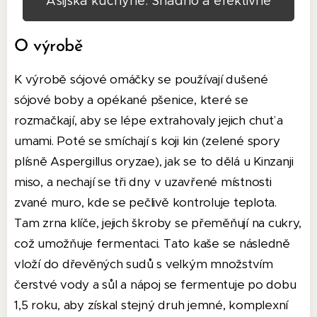
Asijská kuchyně: Snadno a efektivně
O výrobě
K výrobě sójové omáčky se používají dušené
sójové boby a opékané pšenice, které se
rozmačkají, aby se lépe extrahovaly jejich chuť a
umami.
Poté se smíchají s koji kin (zelené spory
plísně Aspergillus oryzae), jak se to dělá u Kinzanji
miso, a nechají se tři dny v uzavřené místnosti
zvané muro, kde se pečlivě kontroluje teplota.
Tam zrna klíče, jejich škroby se přeměňují na cukry,
což umožňuje fermentaci.
Tato kaše se následně
vloží do dřevěných sudů s velkým množstvím
čerstvé vody a sůl a nápoj se fermentuje po dobu
1,5 roku, aby získal stejný druh jemné, komplexní