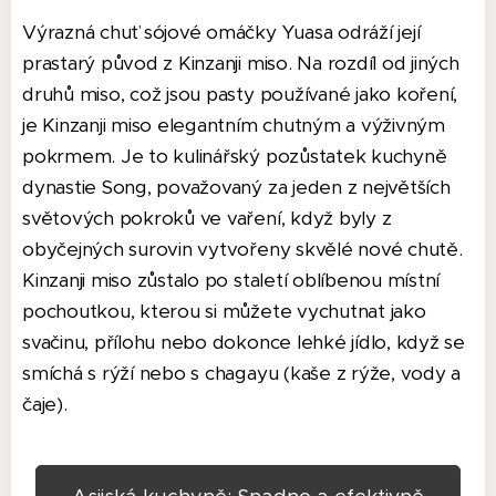
Výrazná chuť sójové omáčky Yuasa odráží její
prastarý původ z Kinzanji miso. Na rozdíl od jiných
druhů miso, což jsou pasty používané jako koření,
je Kinzanji miso elegantním chutným a výživným
pokrmem. Je to kulinářský pozůstatek kuchyně
dynastie Song, považovaný za jeden z největších
světových pokroků ve vaření, když byly z
obyčejných surovin vytvořeny skvělé nové chutě.
Kinzanji miso zůstalo po staletí oblíbenou místní
pochoutkou, kterou si můžete vychutnat jako
svačinu, přílohu nebo dokonce lehké jídlo, když se
smíchá s rýží nebo s chagayu (kaše z rýže, vody a
čaje).