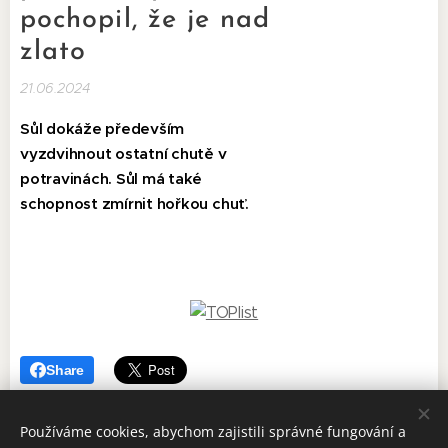
pochopil, že je nad
zlato
21.06.2024
Sůl dokáže především
vyzdvihnout ostatní chutě v
potravinách. Sůl má také
schopnost zmírnit hořkou chuť.
Share
Používáme cookies, abychom zajistili správné fungování a