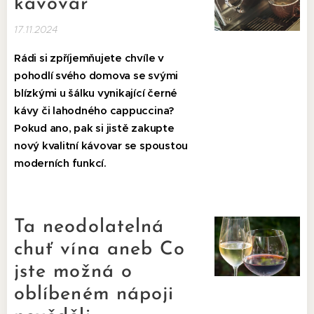
kávovar
17.11.2024
Rádi si zpříjemňujete chvíle v
pohodlí svého domova se svými
blízkými u šálku vynikající černé
kávy či lahodného cappuccina?
Pokud ano, pak si jistě zakupte
nový kvalitní kávovar se spoustou
moderních funkcí.
Ta neodolatelná
chuť vína aneb Co
jste možná o
oblíbeném nápoji