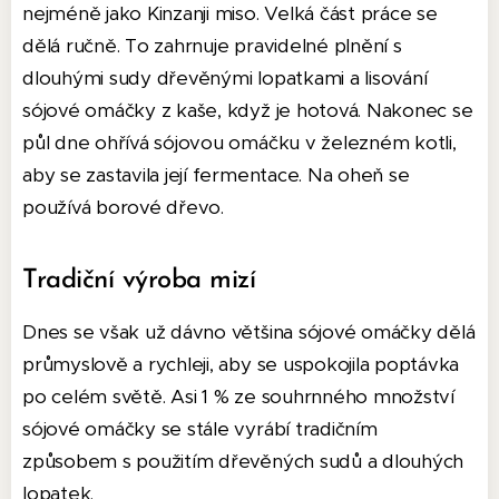
nejméně jako Kinzanji miso.
Velká část práce se
dělá ručně.
To zahrnuje pravidelné plnění s
dlouhými sudy dřevěnými lopatkami a lisování
sójové omáčky z kaše, když je hotová.
Nakonec se
půl dne ohřívá sójovou omáčku v železném kotli,
aby se zastavila její fermentace.
Na oheň se
používá borové dřevo.
Tradiční výroba mizí
Dnes se však už dávno většina sójové omáčky dělá
průmyslově a rychleji, aby se uspokojila poptávka
po celém světě.
Asi 1 % ze souhrnného množství
sójové omáčky se stále vyrábí tradičním
způsobem s použitím dřevěných sudů a dlouhých
lopatek.