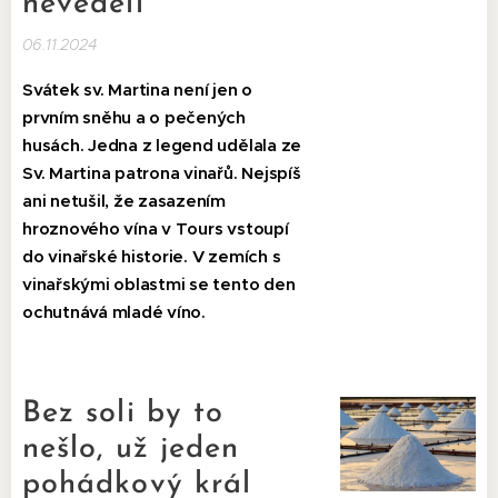
nevěděli
06.11.2024
Svátek sv. Martina není jen o
prvním sněhu a o pečených
husách. Jedna z legend udělala ze
Sv. Martina patrona vinařů. Nejspíš
ani netušil, že zasazením
hroznového vína v Tours vstoupí
do vinařské historie. V zemích s
vinařskými oblastmi se tento den
ochutnává mladé víno.
Bez soli by to
nešlo, už jeden
pohádkový král