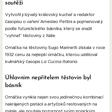
soutěži
Vytvořil ji bývalý královský kuchař a redaktor
časopisu o vaření Amedeo Pettini a pojmenoval ji
podle futuristického básníka, který se snažil
"vyhnat" těstoviny z Itálie.
Omáčka na těstoviny Sugo Marinetti získala v roce
1932 cenu za nejlepší omáčku, kterou uděloval
kulinářský časopis
La Cucina Italiana
.
Úhlavním nepřítelem těstovin byl
básník
Omáčka vynikla nejen svou jedinečnou kombinací
nakrájených pistácií a artyčoků restovaných na
másle, ale poutala pozornost svým ironickým