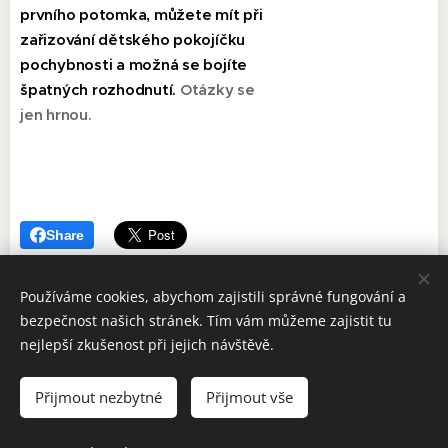
prvního potomka, můžete mít při
zařizování dětského pokojíčku
pochybnosti a možná se bojíte
špatných rozhodnutí.
Otázky se
jen hrnou.
Share
Používáme cookies, abychom zajistili správné fungování a
bezpečnost našich stránek. Tím vám můžeme zajistit tu
nejlepší zkušenost při jejich návštěvě.
Přijmout nezbytné
Přijmout vše
Další zajímavé čtení :
https://medium.seznam.cz/autor/mlsoun-
1709