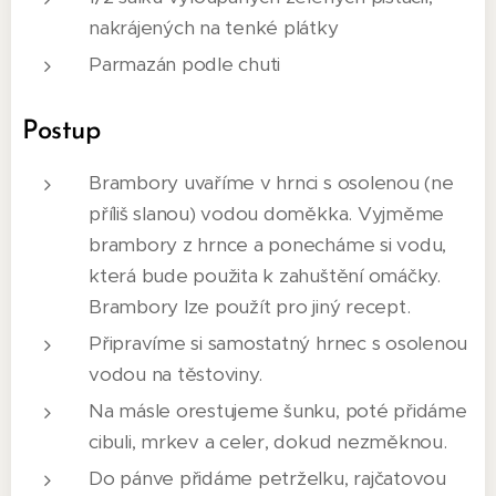
nakrájených na tenké plátky
Parmazán podle chuti
Postup
Brambory uvaříme v hrnci s osolenou (ne
příliš slanou) vodou doměkka. Vyjměme
brambory z hrnce a ponecháme si vodu,
která bude použita k zahuštění omáčky.
Brambory lze použít pro jiný recept.
Připravíme si samostatný hrnec s osolenou
vodou na těstoviny.
Na másle orestujeme šunku, poté přidáme
cibuli, mrkev a celer, dokud nezměknou.
Do pánve přidáme petrželku, rajčatovou