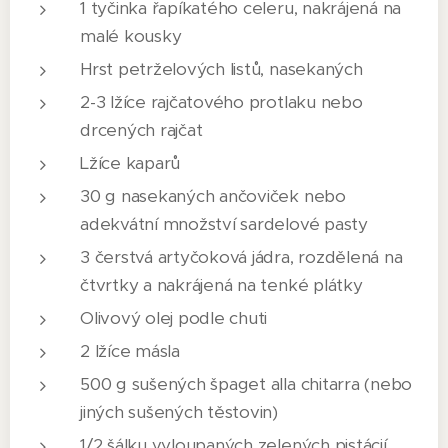
1 tyčinka řapíkatého celeru, nakrájená na
malé kousky
Hrst petrželových listů, nasekaných
2-3 lžíce rajčatového protlaku nebo
drcených rajčat
Lžíce kaparů
30 g nasekaných ančoviček nebo
adekvátní množství sardelové pasty
3 čerstvá artyčoková jádra, rozdělená na
čtvrtky a nakrájená na tenké plátky
Olivový olej podle chuti
2 lžíce másla
500 g sušených špaget alla chitarra (nebo
jiných sušených těstovin)
1/2 šálku vyloupaných zelených pistácií,