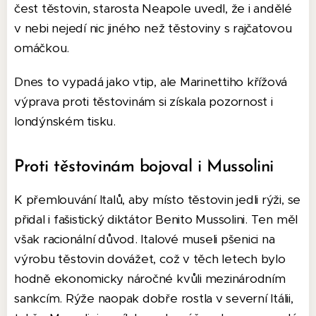
čest těstovin, starosta Neapole uvedl, že i andělé
v nebi nejedí nic jiného než těstoviny s rajčatovou
omáčkou.
Dnes to vypadá jako vtip, ale Marinettiho křížová
výprava proti těstovinám si získala pozornost i
londýnském tisku.
Proti těstovinám bojoval i Mussolini
K přemlouvání Italů, aby místo těstovin jedli rýži, se
přidal i fašistický diktátor Benito Mussolini. Ten měl
však racionální důvod. Italové museli pšenici na
výrobu těstovin dovážet, což v těch letech bylo
hodně ekonomicky náročné kvůli mezinárodním
sankcím. Rýže naopak dobře rostla v severní Itálii,