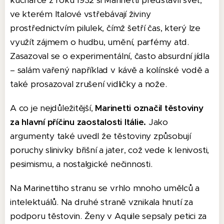
kuchařce z roku 1932 si Marinetti představil svět,
ve kterém Italové vstřebávají živiny
prostřednictvím pilulek, čímž šetří čas, který lze
využít zájmem o hudbu, umění, parfémy atd.
Zasazoval se o experimentální, často absurdní jídla
– salám vařený například v kávě a kolínské vodě a
také prosazoval zrušení vidličky a nože.
A co je nejdůležitější,
Marinetti označil těstoviny
za hlavní příčinu zaostalosti Itálie.
Jako
argumenty také uvedl že těstoviny způsobují
poruchy slinivky břišní a jater, což vede k lenivosti,
pesimismu, a nostalgické nečinnosti.
Na Marinettiho stranu se vrhlo mnoho umělců a
intelektuálů. Na druhé straně vznikala hnutí za
podporu těstovin. Ženy v Aquile sepsaly petici za