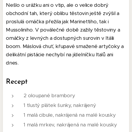
Nešlo o urážku ani o vtip, ale o velice dobrý
obchodní tah, který oblibu těstovin ještě zvýšil a
proslulá omáčka přežila jak Marinettiho, tak i
Mussoliniho. V poválečné době zažily těstoviny a
omáčky z levných a dostupných surovin v Itálii
boom. Máslová chuť, křupavé smažené artyčoky a
delikátní pistácie nechybí na jídelníčku Italů ani
dnes.
Recept
2 oloupané brambory
1 tlustý plátek šunky, nakrájený
1 malá cibule, nakrájená na malé kousky
1 malá mrkev, nakrájená na malé kousky