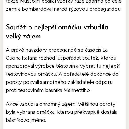
takže Mussolini posílal vzorky ráže zdarma po celé
zemi a bombardoval národ rýžovou propagandou.
Soutěž o nejlepší omáčku vzbudila
velký zájem
A právě navzdory propagandě se časopis La
Cucina Italiana rozhodl uspořádat soutěž, kterou
sponzoroval výrobce těstovin a vybrat tu nejlepší
těstovinovou omáčku. A pořadatelé dokonce do
poroty pozvali samotného zakladatele odporu
proti těstovinám básníka Marinettiho.
Akce vzbudila ohromný zájem. Většinou poroty
byla vybrána omáčka, kterou překvapivě dostala
básníkovo jméno.