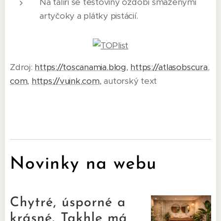
Na talíři se těstoviny ozdobí smaženými
artyčoky a plátky pistácií.
Zdroj:
https://toscanamia.blog
,
https://atlasobscura.
com
,
https://vuink.com
, autorský text
Novinky na webu
Chytré, úsporné a
krásné. Takhle má