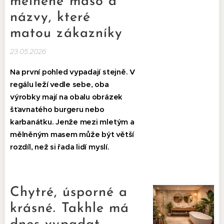
mělněné maso a
názvy, které
matou zákazníky
23.05.2026
Na první pohled vypadají stejně. V
regálu leží vedle sebe, oba
výrobky mají na obalu obrázek
šťavnatého burgeru nebo
karbanátku. Jenže mezi mletým a
mělněným masem může být větší
rozdíl, než si řada lidí myslí.
Chytré, úsporné a
krásné. Takhle má