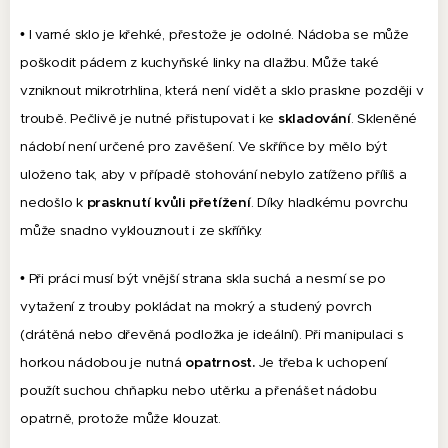
• I varné sklo je křehké, přestože je odolné. Nádoba se může
poškodit pádem z kuchyňské linky na dlažbu. Může také
vzniknout mikrotrhlina, která není vidět a sklo praskne později v
troubě. Pečlivě je nutné přistupovat i ke
skladování
. Skleněné
nádobí není určené pro zavěšení. Ve skříňce by mělo být
uloženo tak, aby v případě stohování nebylo zatíženo příliš a
nedošlo k
prasknutí kvůli přetížení
. Díky hladkému povrchu
může snadno vyklouznout i ze skříňky.
• Při práci musí být vnější strana skla suchá a nesmí se po
vytažení z trouby pokládat na mokrý a studený povrch
(drátěná nebo dřevěná podložka je ideální). Při manipulaci s
horkou nádobou je nutná
opatrnost.
Je třeba k uchopení
použít suchou chňapku nebo utěrku a přenášet nádobu
opatrně, protože může klouzat.