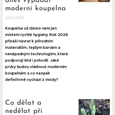
dnes vypadat
moderní koupelna
28.02.2026
Koupelna už dávno není jen
místem rychlé hygieny. Rok 2026
přináší návrat k přírodním
materiálům, teplým barvám a
nenápadným technologiím, které
podporují klid i pohodlí. Jaké
prvky budou vládnout moderním
koupelnám a co naopak
definitivně vychází z módy?
Co dělat a
nedělat při