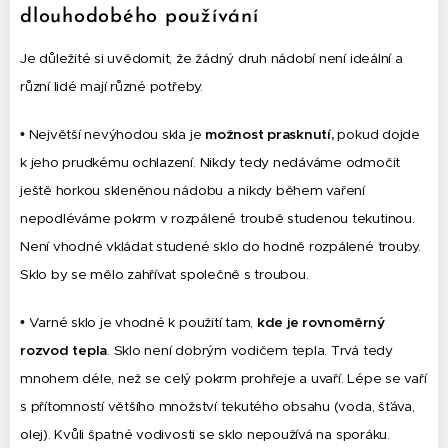
dlouhodobého používání
Je důležité si uvědomit, že žádný druh nádobí není ideální a
různí lidé mají různé potřeby.
• Největší nevýhodou skla je
možnost prasknutí,
pokud dojde
k jeho prudkému ochlazení. Nikdy tedy nedáváme odmočit
ještě horkou skleněnou nádobu a nikdy během vaření
nepodléváme pokrm v rozpálené troubě studenou tekutinou.
Není vhodné vkládat studené sklo do hodně rozpálené trouby.
Sklo by se mělo zahřívat společně s troubou.
• Varné sklo je vhodné k použití tam,
kde je rovnoměrný
rozvod tepla
. Sklo není dobrým vodičem tepla. Trvá tedy
mnohem déle, než se celý pokrm prohřeje a uvaří. Lépe se vaří
s přítomností většího množství tekutého obsahu (voda, šťáva,
olej). Kvůli špatné vodivosti se sklo nepoužívá na sporáku.