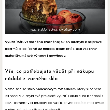
varné sklo, zdroj: pixabay.com
Využití žáruvzdorného (varného) skla v kuchyni k přípravě
pokrmů je oblíbené už několik desetiletí a jako všechny
materiály, má své výhody i nevýhody.
Vše, co potřebujete vědět při nákupu
nádobí z varného skla
Varné sklo se stalo
nadčasovým materiálem
, který si během
let našel v kuchyni své praktické využití. Pokud si ho k nádobí z
kovu, kameniny či terakoty do vaší kuchyně přidáte, měli byste
o něm znát jeho základní vlastnosti.