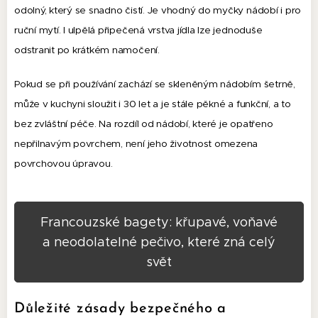
odolný, který se snadno čistí. Je vhodný do myčky nádobí i pro
ruční mytí. I ulpělá připečená vrstva jídla lze jednoduše
odstranit po krátkém namočení.
Pokud se při používání zachází se skleněným nádobím šetrně,
může v kuchyni sloužit i 30 let a je stále pěkné a funkční, a to
bez zvláštní péče. Na rozdíl od nádobí, které je opatřeno
nepřilnavým povrchem, není jeho životnost omezena
povrchovou úpravou.
Francouzské bagety: křupavé, voňavé
a neodolatelné pečivo, které zná celý
svět
Důležité zásady bezpečného a