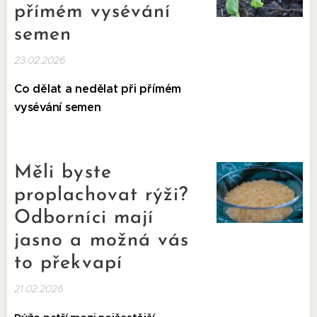
přímém vysévání
semen
23.02.2026
Co dělat a nedělat při přímém
vysévání semen
Měli byste
proplachovat rýži?
Odborníci mají
jasno a možná vás
to překvapí
21.02.2026