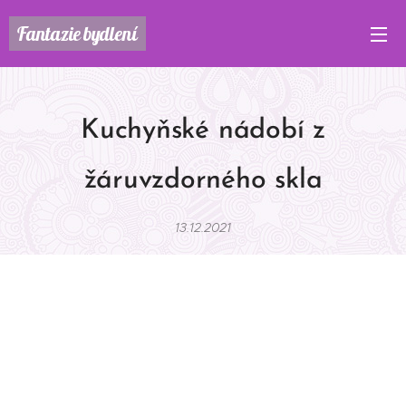
Fantazie
bydlení
Kuchyňské nádobí z
žáruvzdorného skla
13.12.2021