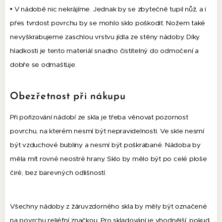
• V nádobě nic nekrájíme. Jednak by se zbytečně tupil nůž, a i
přes tvrdost povrchu by se mohlo sklo poškodit. Nožem také
nevyškrabujeme zaschlou vrstvu jídla ze stěny nádoby. Díky
hladkosti je tento materiál snadno čistitelný do odmočení a
dobře se odmašťuje.
Obezřetnost při nákupu
Při pořizování nádobí ze skla je třeba věnovat pozornost
povrchu, na kterém nesmí být nepravidelnosti. Ve skle nesmí
být vzduchové bubliny a nesmí být poškrabané. Nádoba by
měla mít rovné neostré hrany. Sklo by mělo být po celé ploše
čiré, bez barevných odlišností.
Všechny nádoby z žáruvzdorného skla by měly být označené
na povrchu reliéfní značkou. Pro skladování je vhodnější, pokud