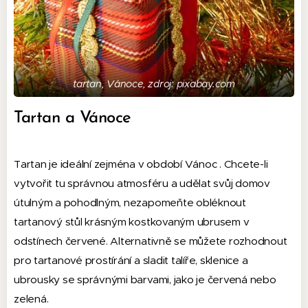
tartan, Vánoce, zdroj: pixabay.com
Tartan a Vánoce
Tartan je ideální zejména v období Vánoc . Chcete-li
vytvořit tu správnou atmosféru a udělat svůj domov
útulným a pohodlným, nezapomeňte obléknout
tartanový stůl krásným kostkovaným ubrusem v
odstínech červené. Alternativně se můžete rozhodnout
pro tartanové prostírání a sladit talíře, sklenice a
ubrousky se správnými barvami, jako je červená nebo
zelená.