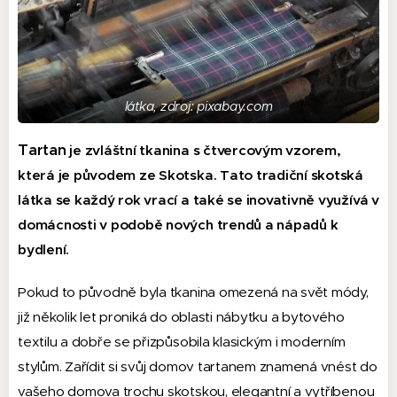
látka, zdroj: pixabay.com
Tartan
je zvláštní tkanina s čtvercovým vzorem,
která je původem ze Skotska. Tato tradiční skotská
látka se každý rok vrací a také se inovativně využívá v
domácnosti v podobě nových trendů a nápadů k
bydlení.
Pokud to původně byla tkanina omezená na svět módy,
již několik let proniká do oblasti nábytku a bytového
textilu a dobře se přizpůsobila klasickým i moderním
stylům. Zařídit si svůj domov tartanem znamená vnést do
vašeho domova trochu skotskou, elegantní a vytříbenou