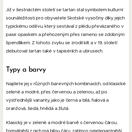
Již v šestnáctém století se tartan stal symbolem kulturní
sounáležitosti pro obyvatele Skotské vysočiny díky jejich
typickému oděvu, který sestával z plédu převázaného v
pase opaskem a přehozeným přes rameno se zdobným
špendlíkem. Z tohoto zvyku se zrodil kilt a v 19. století
debutoval tartan také v tapisériích a ubrusech.
Typy a barvy
Najdete jej v různých barevných kombinacích, od klasické
zelené a modré, přes červenou a zelenou, až po
výstřednější varianty, jako je černá a bílá, fialová a
oranžová, šedá, hnědá a žlutá.
Klasický je v zelené a modré barvě s červenou čárou,
formálnější z nich má bílou čáru, zatímco nejelegantnější