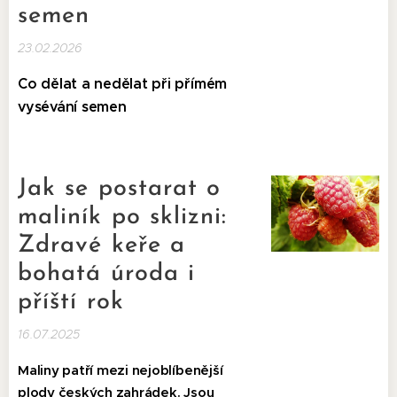
semen
23.02.2026
Co dělat a nedělat při přímém
vysévání semen
Jak se postarat o
maliník po sklizni:
Zdravé keře a
bohatá úroda i
příští rok
16.07.2025
Maliny patří mezi nejoblíbenější
plody českých zahrádek. Jsou