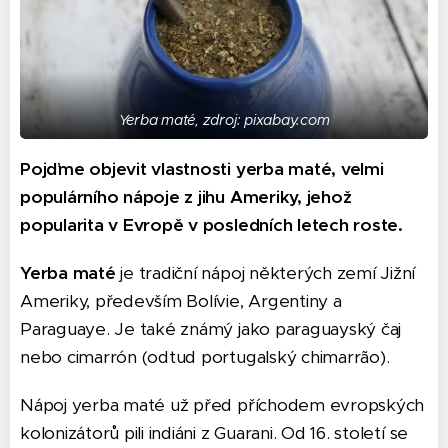
Yerba maté, zdroj: pixabay.com
Pojďme objevit vlastnosti yerba maté, velmi
populárního nápoje z jihu Ameriky, jehož
popularita v Evropě v posledních letech roste.
Yerba maté
je tradiční nápoj některých zemí Jižní
Ameriky, především Bolívie, Argentiny a
Paraguaye. Je také známý jako paraguayský čaj
nebo cimarrón (odtud portugalský chimarrão).
Nápoj yerba maté už před příchodem evropských
kolonizátorů pili indiáni z Guarani. Od 16. století se