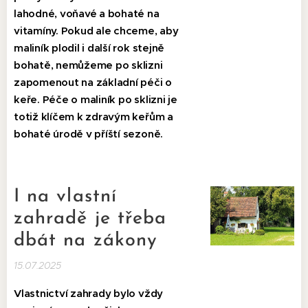
lahodné, voňavé a bohaté na
vitamíny. Pokud ale chceme, aby
maliník plodil i další rok stejně
bohatě, nemůžeme po sklizni
zapomenout na základní péči o
keře. Péče o maliník po sklizni je
totiž klíčem k zdravým keřům a
bohaté úrodě v příští sezoně.
I na vlastní
zahradě je třeba
dbát na zákony
15.07.2025
Vlastnictví zahrady bylo vždy