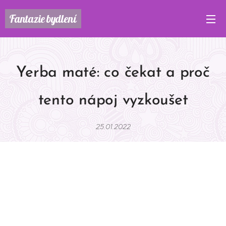
Fantazie
bydlení
Yerba maté: co čekat a proč
tento nápoj vyzkoušet
25.01.2022