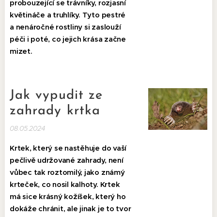
probouzející se trávníky, rozjasní
květináče a truhlíky. Tyto pestré
a nenáročné rostliny si zaslouží
péči i poté, co jejich krása začne
mizet.
Jak vypudit ze
zahrady krtka
08.05.2024
Krtek, který se nastěhuje do vaší
pečlivě udržované zahrady, není
vůbec tak roztomilý, jako známý
krteček, co nosil kalhoty. Krtek
má sice krásný kožíšek, který ho
dokáže chránit, ale jinak je to tvor