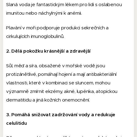
Slaná voda je fantastickým lékem pro lidi s oslabenou
imunitou nebo náchylnými k anémii.
Plavání v moři podporuje produkci sekrečních a
cirkulujících imunoglobulinů.
2. Dělá pokožku krásnější a zdravější
Sůl, měď a síra, obsažené v mořské vodě jsou
protizánětlivé, pomáhají hojení a mají antibakteriální
vlastnosti, které v kombinaci se sluncem, mohou
významně zmírnit ekzémy, akné, lupénka, atopickou
dermatitidu a jiná kožních onemocnění.
3. Pomáhá snižovat zadržování vody a redukuje
celulitidu