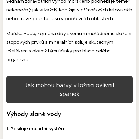
Seznam zdravotních výhod mořského podnebí je téměř
nekonečný, jak ví každý, kdo žije v přímořských letoviscích
nebo tráví spoustu času v pobřežních oblastech.
Mořská voda, zejména díky svému mimořádnému složení
stopových prvků a minerálních solí, je skutečným
všelékem s okamžitými účinky pro blaho celého
organismu.
Jak mohou barvy v ložnici ovlivnit
spánek
Výhody slané vody
1. Posiluje imunitní systém