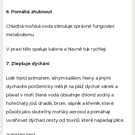
6. Pomáhá zhubnout
Chladná mořská voda stimuluje správné fungování
metabolismu.
V praxi tělo spaluje kalorie a hlavně tuk rychleji.
7. Zlepšuje dýchání
Lidé trpící astmatem, silným kašlem, hleny a jinými
dýchacími potížemi by měli jít na pláž dýchat vánek a
plavat v moři. Slaná voda obsahuje chlorid sodný a
hořečnatý, jód, draslík, brom, vápník a křemík, které
působí jako skutečný mořský aerosol a pomáhají
uvolňovat dýchací cesty od toxinů, které napadají plíce.
autorský text