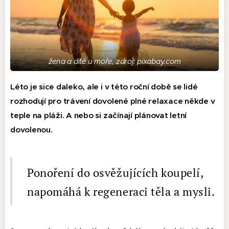
žena a dítě u moře, zdroj: pixabay.com
Léto je sice daleko, ale i v této roční době se lidé
rozhodují pro trávení dovolené plné relaxace někde v
teple na pláži. A nebo si začínají plánovat letní
dovolenou.
Ponoření do osvěžujících koupelí,
napomáhá k regeneraci těla a mysli.