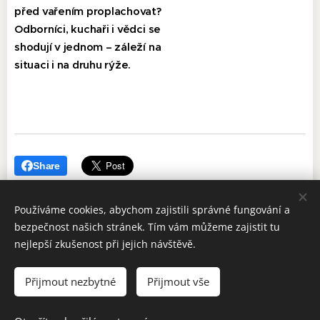
před vařením proplachovat?
Odborníci, kuchaři i vědci se
shodují v jednom – záleží na
situaci i na druhu rýže.
Share
Používáme cookies, abychom zajistili správné fungování a
bezpečnost našich stránek. Tím vám můžeme zajistit tu
nejlepší zkušenost při jejich návštěvě.
Přijmout nezbytné
Přijmout vše
Další zajímavé čtení :
https://medium.seznam.cz/autor/mlsoun-
1709