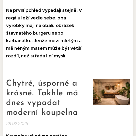
Na první pohled vypadají stejně. V
regálu leží vedle sebe, oba
výrobky mají na obalu obrázek
šťavnatého burgeru nebo
karbanátku. Jenže mezi mletým a
mělněným masem může být větší
rozdíl, než si řada lidí myslí.
Chytré, úsporné a
krásné. Takhle má
dnes vypadat
moderní koupelna
28.02.2026
Koupelna už dávno není jen