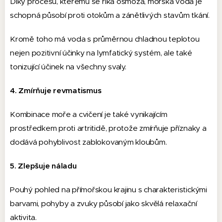
Díky procesu, kterému se říká osmóza, mořská voda je
schopná působí proti otokům a zánětlivých stavům tkání.
Kromě toho má voda s průměrnou chladnou teplotou
nejen pozitivní účinky na lymfatický systém, ale také
tonizující účinek na všechny svaly.
4. Zmírňuje revmatismus
Kombinace moře a cvičení je také vynikajícím
prostředkem proti artritidě, protože zmírňuje příznaky a
dodává pohyblivost zablokovaným kloubům.
5. Zlepšuje náladu
Pouhý pohled na přímořskou krajinu s charakteristickými
barvami, pohyby a zvuky působí jako skvělá relaxační
aktivita.