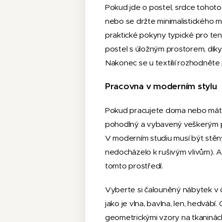
Pokud jde o postel, srdce tohoto
nebo se držte minimalistického 
praktické pokyny typické pro ten
postel s úložným prostorem, díky
Nakonec se u textilií rozhodněte 
Pracovna v moderním stylu
Pokud pracujete doma nebo máte p
pohodlný a vybavený veškerým p
V moderním studiu musí být stě
nedocházelo k rušivým vlivům). 
tomto prostředí.
Vyberte si čalouněný nábytek v če
jako je vlna, bavlna, len, hedvábí
geometrickými vzory na tkaninác