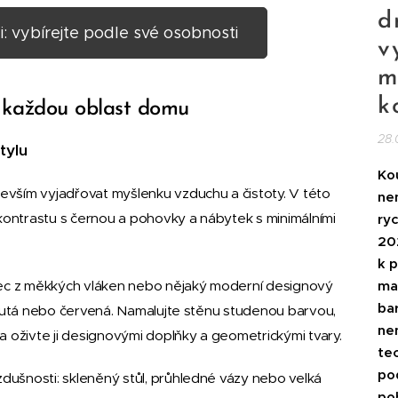
d
i: vybírejte podle své osobnosti
v
m
k
o každou oblast domu
28.
tylu
Ko
evším vyjadřovat myšlenku vzduchu a čistoty. V této
ne
 kontrastu s černou a pohovky a nábytek s minimálními
ryc
20
k 
ma
erec z měkkých vláken nebo nějaký moderní designový
ba
 žlutá nebo červená. Namalujte stěnu studenou barvou,
ne
a oživte ji designovými doplňky a geometrickými tvary.
te
pod
dušnosti: skleněný stůl, průhledné vázy nebo velká
po