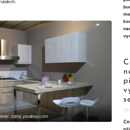
 nádech.
bu
mo
ko
na
vy
C
n
p
v
s
23.
teriér, zdroj: pixabay.com
Co
př