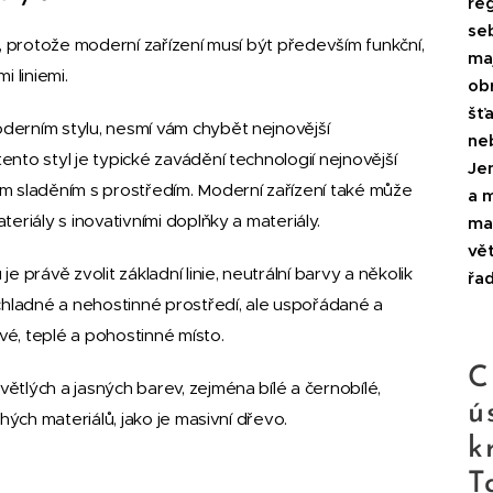
reg
se
u, protože moderní zařízení musí být především funkční,
maj
i liniemi.
ob
šť
derním stylu, nesmí vám chybět nejnovější
ne
nto styl je typické zavádění technologií nejnovější
Je
sladěním s prostředím. Moderní zařízení také může
a 
eriály s inovativními doplňky a materiály.
ma
vět
e právě zvolit základní linie, neutrální barvy a několik
řad
 chladné a nehostinné prostředí, ale uspořádané a
é, teplé a pohostinné místo.
C
ětlých a jasných barev, zejména bílé a černobílé,
ú
ahých materiálů, jako je masivní dřevo.
k
T