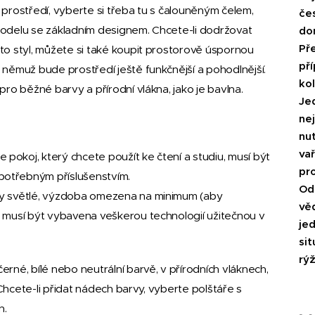
 prostředí, vyberte si třeba tu s čalouněným čelem,
če
modelu se základním designem. Chcete-li dodržovat
do
Pře
to styl, můžete si také koupit prostorově úspornou
pří
 němuž bude prostředí ještě funkčnější a pohodlnější.
kol
pro běžné barvy a přírodní vlákna, jako je bavlna.
Je
nej
nut
va
okoj, který chcete použít ke čtení a studiu, musí být
pr
otřebným příslušenstvím.
Odb
ny světlé, výzdoba omezena na minimum (aby
věd
A musí být vybavena veškerou technologií užitečnou v
je
sit
rýž
rné, bílé nebo neutrální barvě, v přírodních vláknech,
. Chcete-li přidat nádech barvy, vyberte polštáře s
h.