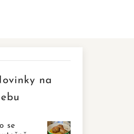
ovinky na
ebu
o se