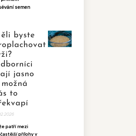
sévání semen
ěli byste
roplachovat
ýži?
dborníci
ají jasno
 možná
ás to
řekvapí
02.2026
že patří mezi
častější přílohy v