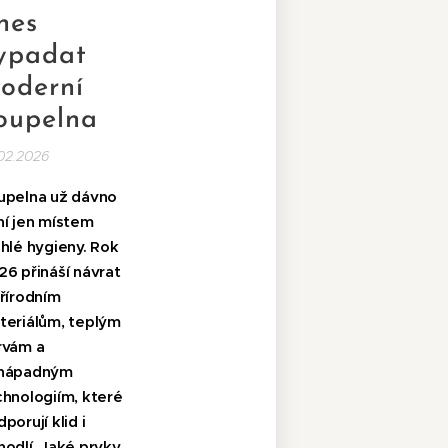
nes
ypadat
oderní
oupelna
02.2026
upelna už dávno
ní jen místem
hlé hygieny. Rok
26 přináší návrat
přírodním
teriálům, teplým
rvám a
nápadným
chnologiím, které
porují klid i
hodlí. Jaké prvky