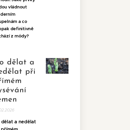
dou vládnout
derním
upelnám a co
opak definitivně
chází z módy?
o dělat a
edělat při
římém
ysévání
emen
02.2026
 dělat a nedělat
i přímém