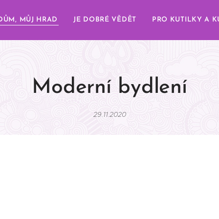
DŮM, MŮJ HRAD
JE DOBRÉ VĚDĚT
PRO KUTILKY A K
Moderní bydlení
29.11.2020