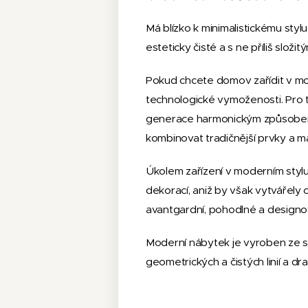
Má blízko k minimalistickému styl
esteticky čisté a s ne příliš složitým
Pokud chcete domov zařídit v mo
technologické vymoženosti. Pro te
generace harmonickým způsobem 
kombinovat tradičnější prvky a mat
Úkolem zařízení v moderním stylu j
dekorací, aniž by však vytvářely
avantgardní, pohodlné a designov
Moderní nábytek je vyroben ze sv
geometrických a čistých linií a dr