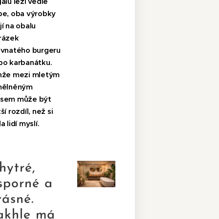
álu leží vedle
be, oba výrobky
í na obalu
rázek
avnatého burgeru
bo karbanátku.
nže mezi mletým
mělněným
sem může být
ší rozdíl, než si
a lidí myslí.
hytré,
sporné a
rásné.
akhle má