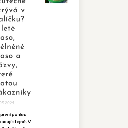
kutečně
krývá v
alíčku?
leté
aso,
ělněné
aso a
ázvy,
teré
atou
ákazníky
05.2026
 první pohled
adají stejně. V