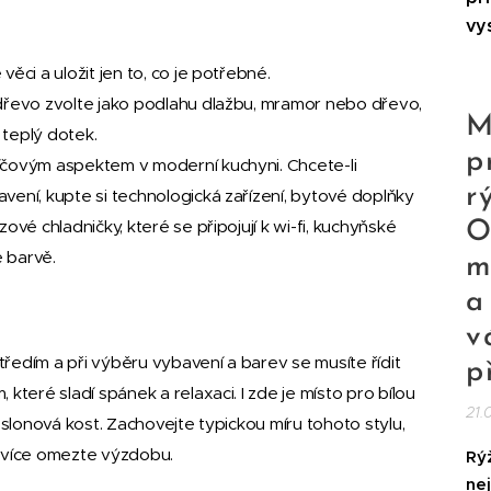
vy
věci a uložit jen to, co je potřebné.
 dřevo zvolte jako podlahu dlažbu, mramor nebo dřevo,
M
 teplý dotek.
p
líčovým aspektem v moderní kuchyni. Chcete-li
r
vení, kupte si technologická zařízení, bytové doplňky
zové chladničky, které se připojují k wi-fi, kuchyňské
O
 barvě.
m
a
v
tředím a při výběru vybavení a barev se musíte řídit
p
 které sladí spánek a relaxaci. I zde je místo pro bílou
21.
a slonová kost. Zachovejte typickou míru tohoto stylu,
ejvíce omezte výzdobu.
Rý
nej