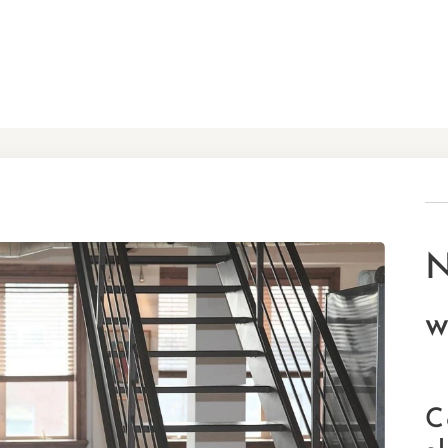
N
w
C