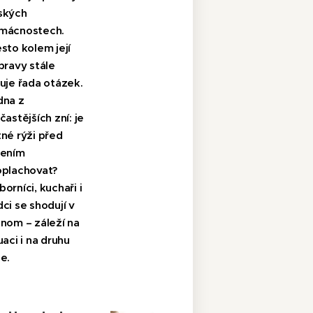
ských
mácnostech.
sto kolem její
pravy stále
uje řada otázek.
dna z
častějších zní: je
né rýži před
řením
oplachovat?
orníci, kuchaři i
ci se shodují v
dnom – záleží na
uaci i na druhu
e.