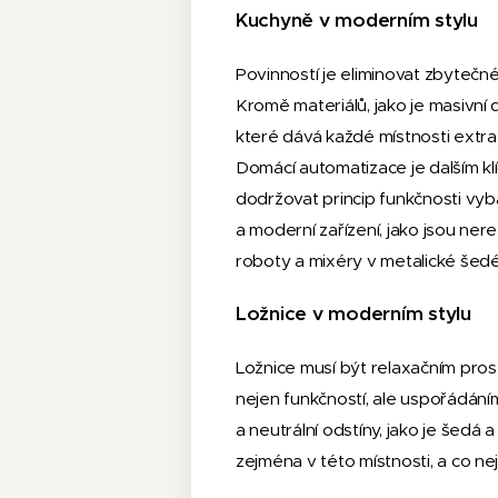
Kuchyně v moderním stylu
Povinností je eliminovat zbytečné 
Kromě materiálů, jako je masivní
které dává každé místnosti extra
Domácí automatizace je dalším k
dodržovat princip funkčnosti vyba
a moderní zařízení, jako jsou nere
roboty a mixéry v metalické šedé
Ložnice v moderním stylu
Ložnice musí být relaxačním pros
nejen funkčností, ale uspořádáním,
a neutrální odstíny, jako je šedá 
zejména v této místnosti, a co n