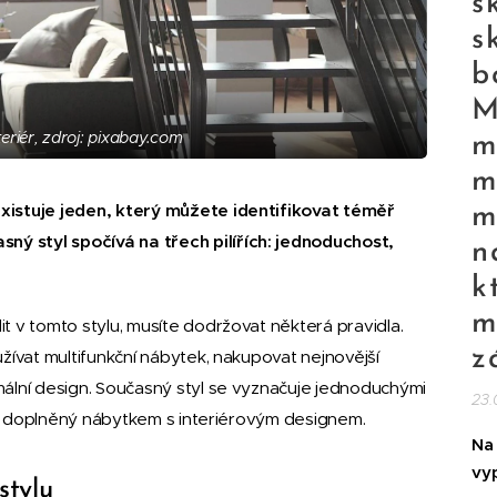
s
s
b
M
teriér, zdroj: pixabay.com
m
m
xistuje jeden, který můžete identifikovat téměř
m
sný styl spočívá na třech pilířích: jednoduchost,
n
k
m
t v tomto stylu, musíte dodržovat některá pravidla.
z
užívat multifunkční nábytek, nakupovat nejnovější
mální design. Současný styl se vyznačuje jednoduchými
23.
 být doplněný nábytkem s interiérovým designem.
Na
vyp
stylu