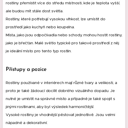
rostliny přemístit více do středu místnosti, kde je teplota vyšší,
ale budou mít stále dost světla.
Rostliny, které potřebují vysokou vlhkost, lze umístit do
prostředí jako kuchyň nebo koupelna.
Místa, jako jsou odpočívadla nebo schody, mohou hostit rostliny,
jako je břečťan.
Malé světlo typické pro takové prostředí z něj
je ideální místo pro tento typ rostlin.
Přístupy a pozice
Rostliny používané v interiérech mají různé tvary a velikosti, a
proto je také žádoucí docílit dobrého vizuálního dopadu.
Je
nutné je umístit na správné místo a případně je také spojit s
jinými rostlinami, aby byl výsledek harmoničtější.
Vysoké rostliny je vhodnější pěstovat jednotlivě.
Jsou velmi
nápadné a dekorativní.