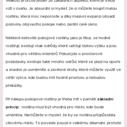
Velikost je určitě jeden ze základních aspektů, které je třeba
vzít v úvahu.
Je absurdní si myslet, že si můžete koupit malou
rostlinu, která moc neporoste a díky masivní expanzi obsadí
polovinu obývacího pokoje nebo zastíní celé okno.
Některé keřovité pokojové rostliny, jako je fíkus, se hodně
rozšiřují, existují však odrůdy, které udržují nízkou výšku a jsou
vhodné pro většinu interiérů.
Pokud jde o prostorové
požadavky, existuje také mnoho odrůd, které se plazí na opoře
a snadno je usměrníte a závěsné druhy, které můžete využít ve
větší výšce, kde budou mít hodně prostoru a nebudou
překážky.
Při nákupu pokojové rostliny je třeba mít v paměti
základní
princip
: rostlina musí být vhodná pro místo, kde bude
umístěna.
Nemůžete si myslet, že by se rostlina přizpůsobila
cílovému místu.
To povede pouze k velkému zklamání, protože