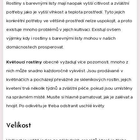
Rostliny s barevnými listy mají naopak vyšší citlivost a zvláštní
potřeby, jako je vyšší vlhkost a teplota prostředí.
Tyto jejich
konkrétní potřeby ve většině prostředí nelze uspokojit, a proto
existuje mnoho problémů v jejich kultivaci.
Existují ovšem
výjimky, kdy i rostliny s barevnými listy mohou v našich
domácnostech prosperovat.
Květoucí rostliny
obecně vyžadují více pozornosti, mnoho z
nich může snadno každoročně vykvést.
Jsou prodávané v
květináčích a pocházejí převážně ze skleníkových rostlin, jejich
kvetení trvá několik týdnů a zvláštní péče, pokud jsou umístěny
na správném místě.
Musíte si hlavně pamatovat, jak je zalévat a
hnojit.
Po odkvětu je třeba odstranit uschlé květy.
elikost
V