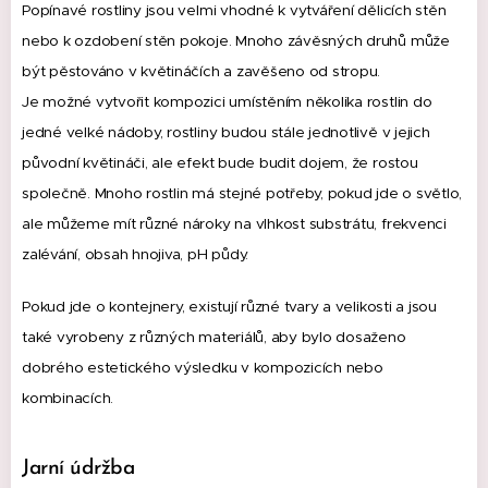
Popínavé rostliny jsou velmi vhodné k vytváření dělicích stěn
nebo k ozdobení stěn pokoje.
Mnoho závěsných druhů může
být pěstováno v květináčích a zavěšeno od stropu.
Je možné vytvořit kompozici umístěním několika rostlin do
jedné velké nádoby, rostliny budou stále jednotlivě v jejich
původní květináči, ale efekt bude budit dojem, že rostou
společně.
Mnoho rostlin má stejné potřeby, pokud jde o světlo,
ale můžeme mít různé nároky na vlhkost substrátu, frekvenci
zalévání, obsah hnojiva, pH půdy.
Pokud jde o kontejnery, existují různé tvary a velikosti a jsou
také vyrobeny z různých materiálů, aby bylo dosaženo
dobrého estetického výsledku v kompozicích nebo
kombinacích.
Jarní údržba