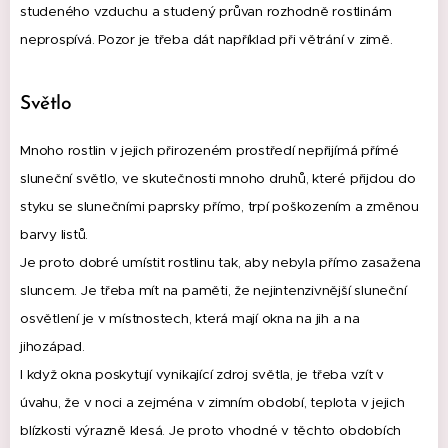
studeného vzduchu a studený průvan rozhodně rostlinám
neprospívá.
Pozor je třeba dát například při větrání v zimě.
Světlo
Mnoho rostlin v jejich přirozeném prostředí nepřijímá přímé
sluneční světlo, ve skutečnosti mnoho druhů, které přijdou do
styku se slunečními paprsky přímo, trpí poškozením a změnou
barvy listů.
Je proto dobré umístit rostlinu tak, aby nebyla přímo zasažena
sluncem.
Je třeba mít na paměti, že nejintenzivnější sluneční
osvětlení je v místnostech, která mají okna na jih a na
jihozápad.
I když okna poskytují vynikající zdroj světla, je třeba vzít v
úvahu, že v noci a zejména v zimním období, teplota v jejich
blízkosti výrazně klesá.
Je proto vhodné v těchto obdobích