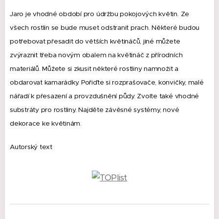
Jaro je vhodné období pro údržbu pokojových květin. Ze
v
šech rostlin se bude muset odstranit prach.
Některé budou
potřebovat přesadit do větších květináčů, jiné můžete
zvýraznit třeba novým obalem na květináč z přírodních
materiálů.
Můžete si zkusit některé rostliny namnožit a
obdarovat kamarádky.
Pořiďte si rozprašovače, konvičky, malé
nářadí k přesazení a provzdušnění půdy.
Zvolte také vhodné
substráty pro rostliny.
Najděte závěsné systémy, nové
dekorace ke květinám.
Autorský text