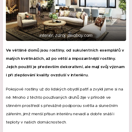
interiér, zdroj: pixabay.com
Ve většině domů jsou rostliny, od sukulentních exemplářů v
malých květináčích, až po větší a impozantnější rostliny.
Jejich použití je především dekorativní, ale mají svůj význam
i při zlepšování kvality ovzduší v interiéru.
Pokojové rostliny už do lidských obydlí patří a zvykli jsme si na
ně.
Mnoho z těchto používaných druhů žije v přírodě ve
stinném prostředí s převážně podporou světla a slunečním
zářením, jimž menší přísun interiéru nevadí a dobře snáší i
teploty v našich domácnostech.