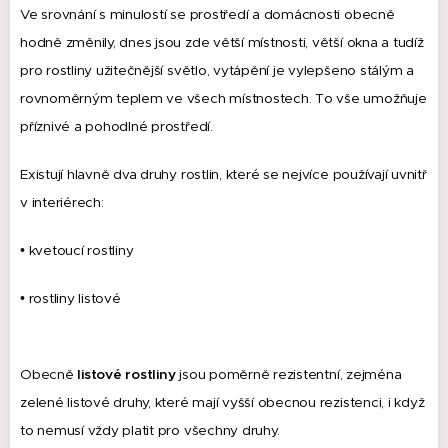
Ve srovnání s minulostí se prostředí a domácnosti obecně
hodně změnily, dnes jsou zde větší místnosti, větší okna a tudíž
pro rostliny užitečnější světlo, vytápění je vylepšeno stálým a
rovnoměrným teplem ve všech místnostech.
To vše umožňuje
příznivé a pohodlné prostředí.
Existují hlavně dva druhy rostlin, které se nejvíce používají uvnitř
v interiérech:
• kvetoucí rostliny
• rostliny listové
Obecně
listové rostliny
jsou poměrně rezistentní, zejména
zelené listové druhy, které mají vyšší obecnou rezistenci, i když
to nemusí vždy platit pro všechny druhy.