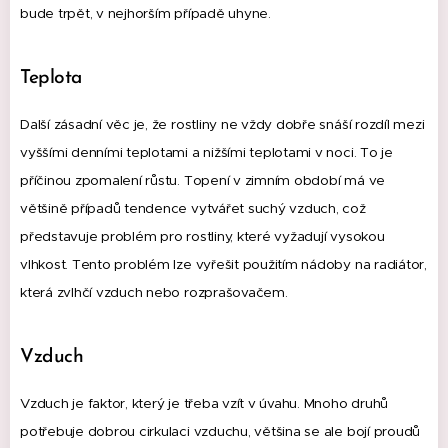
bude trpět, v nejhorším případě uhyne.
Teplota
Další zásadní věc je, že rostliny ne vždy dobře snáší rozdíl mezi
vyššími denními teplotami a nižšími teplotami v noci.
To je
příčinou zpomalení růstu.
Topení v zimním období má ve
většině případů tendence vytvářet suchý vzduch, což
představuje problém pro rostliny, které vyžadují vysokou
vlhkost.
Tento problém lze vyřešit použitím nádoby na radiátor,
která zvlhčí vzduch nebo rozprašovačem.
Vzduch
Vzduch je faktor, který je třeba vzít v úvahu.
Mnoho druhů
potřebuje dobrou cirkulaci vzduchu, většina se ale bojí proudů